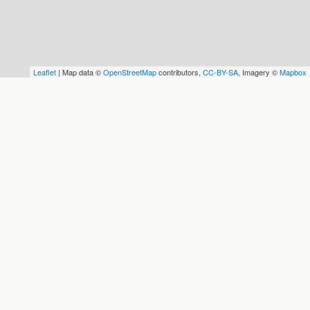
Leaflet
| Map data ©
OpenStreetMap
contributors,
CC-BY-SA
, Imagery ©
Mapbox