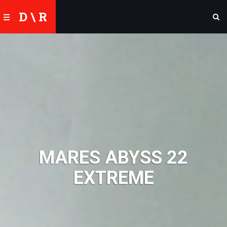
D \ R
MARES ABYSS 22
EXTREME