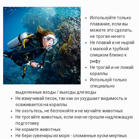
Используйте только
плавание, если вы
можете это сделать,
не трогая ничего
Не плавай и не ныряй
с маской и трубкой
слишком близко к
рифу
Не трогай и не ломай
кораллы
Используй только
специально
выделенные входы / выходы для воды
Не взмучивай песок, так как он ухудшает видимость и
осаживается на кораллы
Не охотьтесь, не беспокойте и не мучайте животных
Не трогайте животных, если они не прошли надлежащую
подготовку
Не кормите животных
Не бери сувениры из моря - сломанные куски мертвых