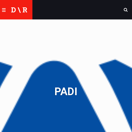
D \ R
PADI