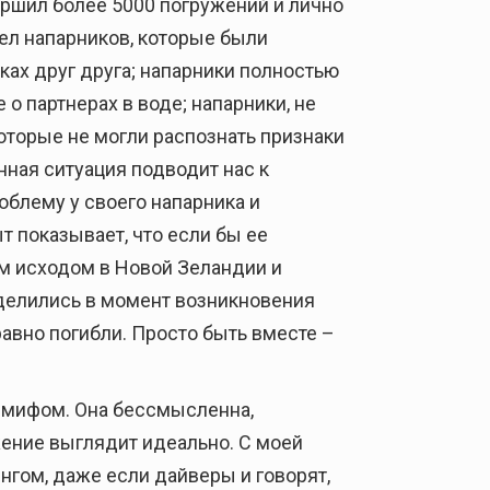
ершил более 5000 погружений и лично
дел напарников, которые были
ах друг друга; напарники полностью
 о партнерах в воде; напарники, не
оторые не могли распознать признаки
ная ситуация подводит нас к
облему у своего напарника и
т показывает, что если бы ее
ым исходом в Новой Зеландии и
азделились в момент возникновения
равно погибли. Просто быть вместе –
я мифом. Она бессмысленна,
жение выглядит идеально. С моей
гом, даже если дайверы и говорят,