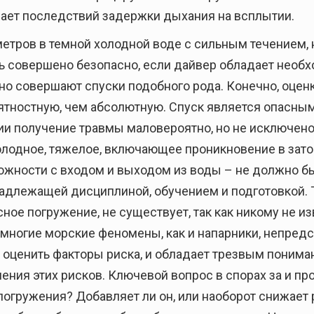
мает последствий задержки дыхания на всплытии.
метров в темной холодной воде с сильным течением, 
ть совершено безопасно, если дайвер обладает нео
 совершают спуски подобного рода. Конечно, оцен
ятностную, чем абсолютную. Спуск является опасным
ии получение травмы маловероятно, но не исключено.
холодное, тяжелое, включающее проникновение в зат
ложности с входом и выходом из воды – не должно б
надлежащей дисциплиной, обучением и подготовкой.
сное погружение, не существует, так как никому не 
о, многие морские феномены, как и напарники, непре
 оценить факторы риска, и обладает трезвым понимани
ния этих рисков. Ключевой вопрос в спорах за и про
 погружения? Добавляет ли он, или наоборот снижает 