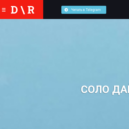
D \ R
Читать в Telegram
СОЛО ДА