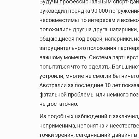
Будучи профессиональным спорт-дайв
руководил порядка 90 000 погружений
несовместимы по интересам и возмож
положились друг на друга; напарники,
общающиеся под водой; напарники, на
затруднительного положения партнера
важному моменту. Система партнерств
попытаться что-то сделать. Большинст
устроили, многие не смогли бы ничег
Австралии за последние 10 лет показ
фатальной проблемы или немного позж
не достаточно.
Из подобных наблюдений я заключил,
неприменима, непонятна и неестестве
точки зрения, сегодняшний дайвинг 