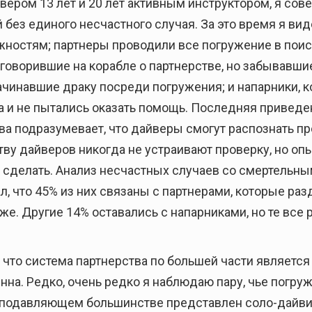
ером 13 лет и 20 лет активным инструктором, я сов
 без единого несчастного случая. За это время я ви
ностям; партнеры проводили все погружение в поиск
 говорившие на корабле о партнерстве, но забывавшие
чинавшие драку посреди погружения; и напарники, к
 и не пытались оказать помощь. Последняя приведен
а подразумевает, что дайверы смогут распознать пр
ву дайверов никогда не устраивают проверку, но опы
о сделать. Анализ несчастных случаев со смертельн
ал, что 45% из них связаны с партнерами, которые р
е. Другие 14% оставались с напарниками, но те все 
 что система партнерства по большей части являетс
нна. Редко, очень редко я наблюдаю пару, чье погру
в подавляющем большинстве представлен соло-дайвин