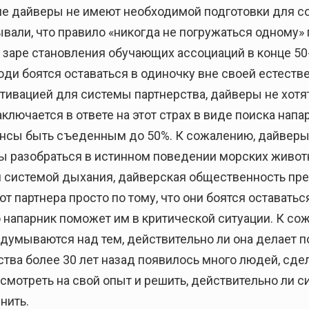
ие дайверы не имеют необходимой подготовки для сол
вали, что правило «никогда не погружаться одному» 
 заре становления обучающих ассоциаций в конце 50-
юди боятся оставаться в одиночку вне своей естест
тивацией для системы партнерства, дайверы не хотя
аключается в ответе на этот страх в виде поиска напа
ансы быть съеденным до 50%. К сожалению, дайверы
обы разобраться в истинном поведении морских живо
 системой дыхания, дайверская общественность пр
партнера просто по тому, что они боятся оставаться 
 напарник поможет им в критической ситуации. К со
думываются над тем, действительно ли она делает 
тва более 30 лет назад появилось много людей, сде
смотреть на свой опыт и решить, действительно ли си
нить.