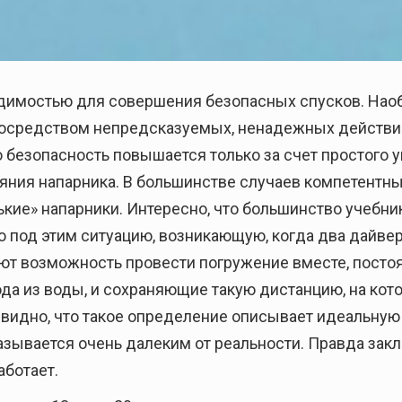
димостью для совершения безопасных спусков. Наоб
осредством непредсказуемых, ненадежных действий
о безопасность повышается только за счет простого у
яния напарника. В большинстве случаев компетентн
кие» напарники. Интересно, что большинство учебн
ю под этим ситуацию, возникающую, когда два дайве
т возможность провести погружение вместе, постоя
да из воды, и сохраняющие такую дистанцию, на кот
видно, что такое определение описывает идеальную
зывается очень далеким от реальности. Правда закл
аботает.